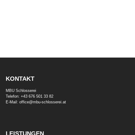
Ich freue mich auf Ihre Anfrage! Bekim Useini
Termin
KONTAKT
MBU Schlosserei
Telefon:
+43 676 501 33 82
E-Mail:
office@mbu-schlosserei.at
LEISTUNGEN